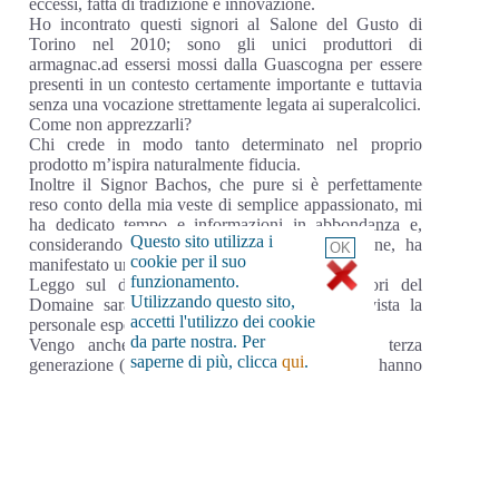
eccessi, fatta di tradizione e innovazione.
Ho incontrato questi signori al Salone del Gusto di
Torino nel 2010; sono gli unici produttori di
armagnac.ad essersi mossi dalla Guascogna per essere
presenti in un contesto certamente importante e tuttavia
senza una vocazione strettamente legata ai superalcolici.
Come non apprezzarli?
Chi crede in modo tanto determinato nel proprio
prodotto m’ispira naturalmente fiducia.
Inoltre il Signor Bachos, che pure si è perfettamente
reso conto della mia veste di semplice appassionato, mi
ha dedicato tempo e informazioni in abbondanza e,
Questo sito utilizza i
considerando le frenetiche condizioni del Salone, ha
cookie per il suo
manifestato una cortesia non comune.
funzionamento.
Leggo sul depliant informativo che i visitatori del
Utilizzando questo sito,
Domaine saranno accolti in modo caloroso; vista la
accetti l'utilizzo dei cookie
personale esperienza, non ne dubito.
da parte nostra. Per
Vengo anche a sapere che siamo già alla terza
saperne di più, clicca
qui
.
generazione (il nonno ha iniziato nel 1945), che hanno
sempre seguito la tradizione, dalla coltura del vigneto
(18 ettari con la densità di 3000 piedi di vite per ettaro)
al metodo di distillazione e che dal 1992 hanno deciso
di assumersi il rischio di passare alla vendita diretta del
loro armagnac.
Prima di quella data il prodotto veniva quasi tutti gli